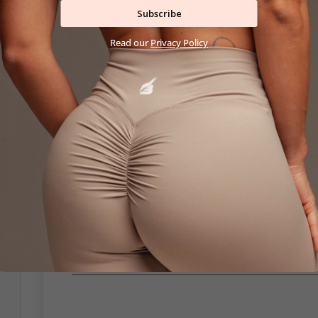
Subscribe
nečistiť chemicky
neodporúča sa sušiť v sušičke
Read our
Privacy Policy
Rozmery:
Modelka na fotke ma veľkosť M. Jej miery sú 63kg