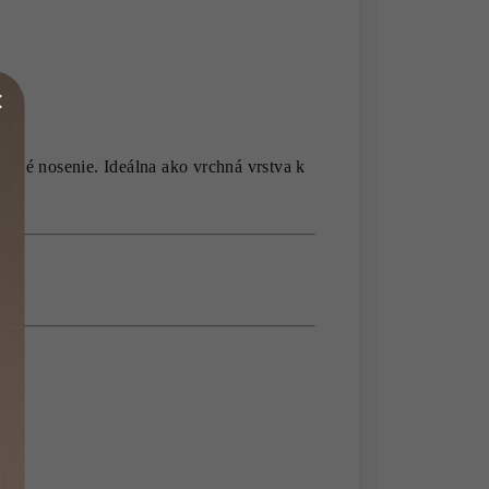
bežné nosenie. Ideálna ako vrchná vrstva k