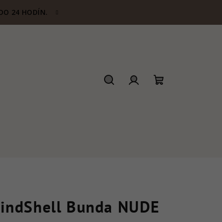
DO 24 HODÍN.
Hľadať
Prihlásenie
Nákupný
košík
indShell Bunda NUDE