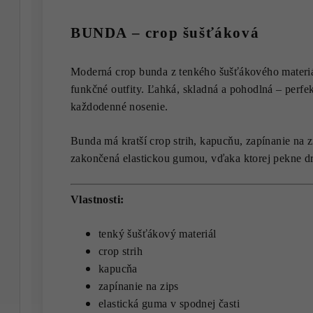
BUNDA – crop šušťáková
Moderná crop bunda z tenkého šušťákového materiá
funkčné outfity. Ľahká, skladná a pohodlná – perf
každodenné nosenie.
Bunda má kratší crop strih, kapucňu, zapínanie na z
zakončená elastickou gumou, vďaka ktorej pekne drž
Vlastnosti:
tenký šušťákový materiál
crop strih
kapucňa
zapínanie na zips
elastická guma v spodnej časti