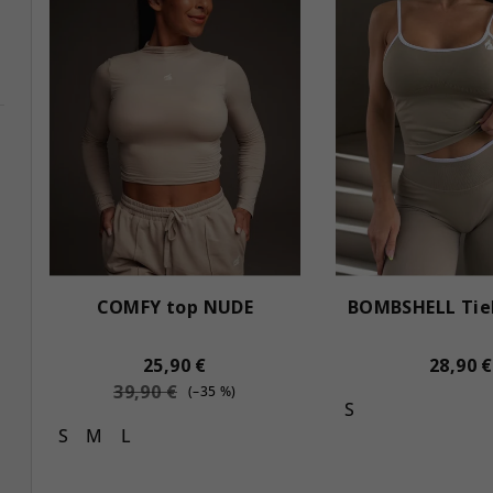
COMFY top NUDE
BOMBSHELL Tie
25,90 €
28,90 €
39,90 €
(–35 %)
S
S
M
L