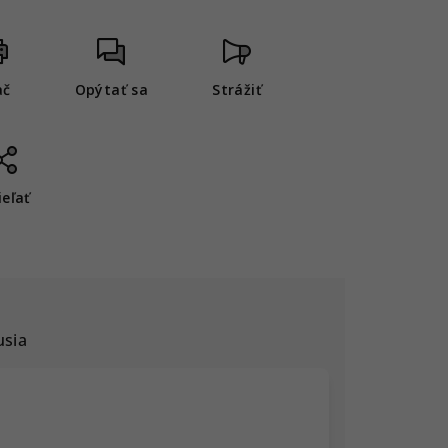
ač
Opýtať sa
Strážiť
ieľať
usia