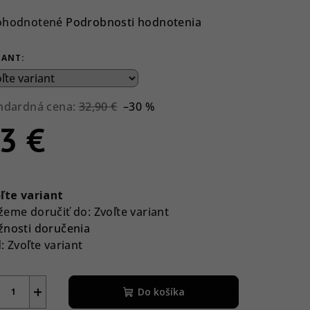
emerné
ohodnotené
Podrobnosti hodnotenia
notenie
duktu
IANT:
ndardná cena:
32,90 €
–30 %
3 €
ezdičiek.
notková
a:
ľte variant
eme doručiť do:
Zvoľte variant
nosti doručenia
:
Zvoľte variant
+
Do košíka