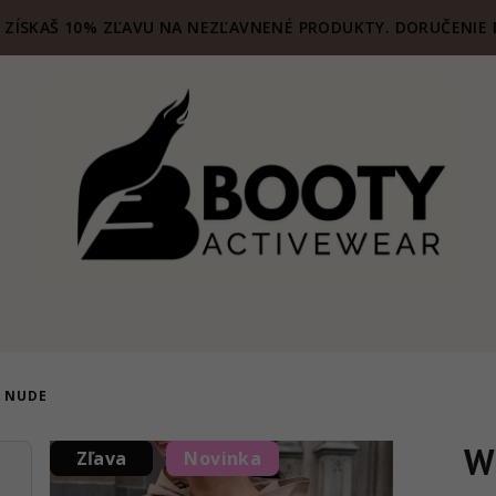
ZÍSKAŠ 10% ZĽAVU NA NEZĽAVNENÉ PRODUKTY. DORUČENIE 
 NUDE
W
Zľava
Novinka