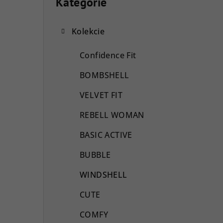
o
Kategórie
Preskočiť
kategórie
č
Kolekcie
n
ý
Confidence Fit
p
BOMBSHELL
a
VELVET FIT
n
REBELL WOMAN
e
BASIC ACTIVE
l
BUBBLE
WINDSHELL
CUTE
COMFY