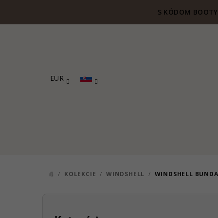
Prejsť
S KÓDOM BOOTY 
na
obsah
EUR
/
KOLEKCIE
/
WINDSHELL
/
WINDSHELL BUNDA
DOMOV
B