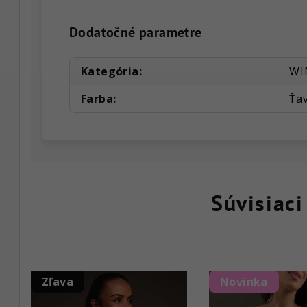
Dodatočné parametre
Kategória
:
WI
Farba
:
Ťav
Súvisiaci
Zľava
Novinka