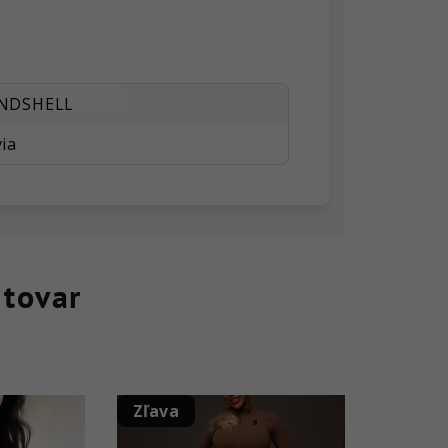
NDSHELL
ia
 tovar
Zľava