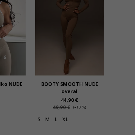
lko NUDE
BOOTY SMOOTH NUDE
overal
44,90 €
49,90 €
(–10 %)
S
M
L
XL