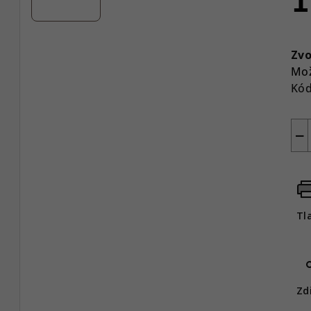
Jed
cen
Zvo
Mož
Kód
−
Tl
Zd