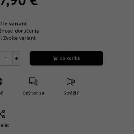
notková
a:
ľte variant
nosti doručenia
:
Zvoľte variant
+
Do košíka
ač
Opýtať sa
Strážiť
ieľať