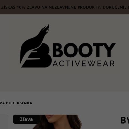
ZÍSKAŠ 10% ZĽAVU NA NEZĽAVNENÉ PRODUKTY. DORUČENIE 
OVÁ PODPRSENKA
B
Zľava