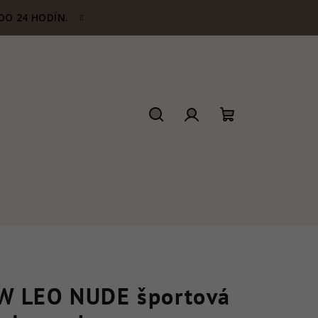
DO 24 HODÍN.
Hľadať
Prihlásenie
Nákupný
košík
W LEO NUDE športová