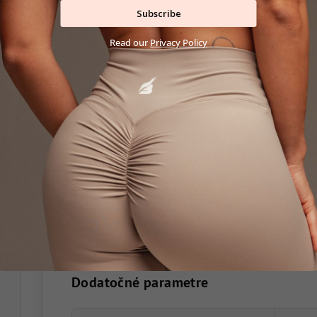
Subscribe
Read our
Privacy Policy
Odporúčanie:
Ak sa neviete rozhodnúť medzi dvoma veľkosťami,
Ak potrebujete poradiť, napíšte nám prostredníct
Dodatočné parametre