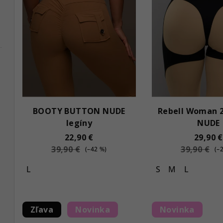
BOOTY BUTTON NUDE
Rebell Woman 2
legíny
NUDE
22,90 €
29,90 €
39,90 €
39,90 €
(–42 %)
(–
L
S
M
L
Zľava
Novinka
Novinka