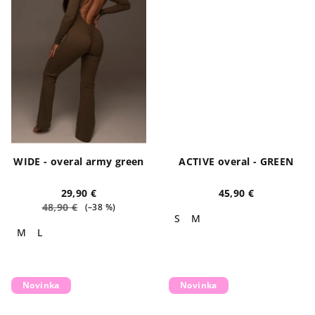
WIDE - overal army green
ACTIVE overal - GREEN
29,90 €
45,90 €
48,90 €
(–38 %)
S
M
M
L
Novinka
Novinka