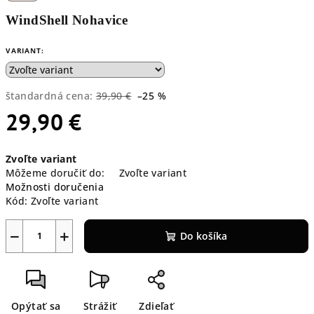
WindShell Nohavice
VARIANT:
štandardná cena:
39,90 €
–25 %
29,90 €
Jednotková
Zvoľte variant
cena:
Môžeme doručiť do:
Zvoľte variant
Možnosti doručenia
Kód:
Zvoľte variant
−
+
Do košíka
Opýtať sa
Strážiť
Zdieľať