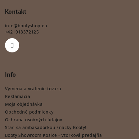
Kontakt
info
@
bootyshop.eu
+421918372125
Info
Výmena a vrátenie tovaru
Reklamácia
Moja objednávka
Obchodné podmienky
Ochrana osobných údajov
Staň sa ambasádorkou značky Booty!
Booty Showroom Košice - vzorková predajňa