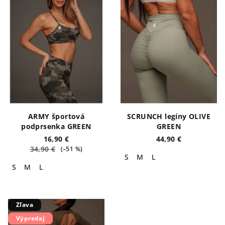
ARMY športová
SCRUNCH legíny OLIVE
podprsenka GREEN
GREEN
16,90 €
44,90 €
34,90 €
(–51 %)
S
M
L
S
M
L
Zľava
Výpredaj