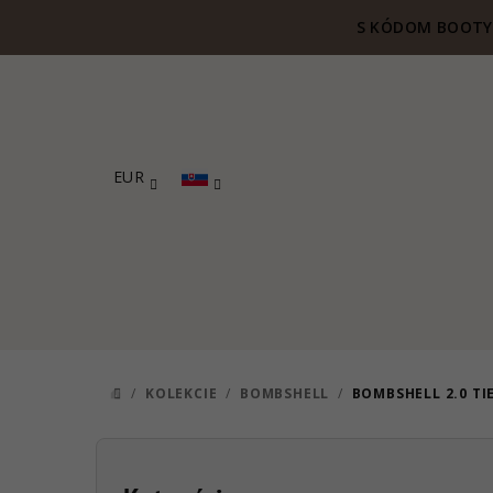
Prejsť
S KÓDOM BOOTY 
na
obsah
EUR
/
KOLEKCIE
/
BOMBSHELL
/
BOMBSHELL 2.0 T
DOMOV
B