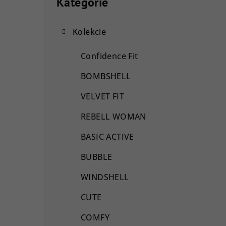
o
Kategórie
Preskočiť
kategórie
č
Kolekcie
n
ý
Confidence Fit
p
BOMBSHELL
a
VELVET FIT
n
REBELL WOMAN
e
BASIC ACTIVE
l
BUBBLE
WINDSHELL
CUTE
COMFY