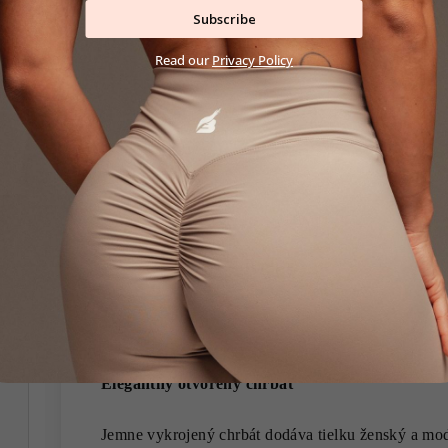
Subscribe
Read our
Privacy Policy
Integrovaná športová podprsenka
Tielko obsahuje diskrétne zabudovanú športovú pod
oporu počas pohybu a zároveň zostáva zvonku úplne
vzhľad.
Vyberateľné vypchávky
Súčasťou podprsenky sú vyberateľné vypchávky, k
komfortu aj výsledný vzhľad presne podľa vašich pr
Elegantný otvorený chrbát
Jemne vykrojený chrbát dodáva tielku ženský a mod