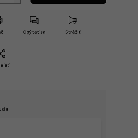
ač
Opýtať sa
Strážiť
ieľať
usia