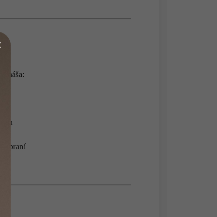
 prináša:
hybu
om praní