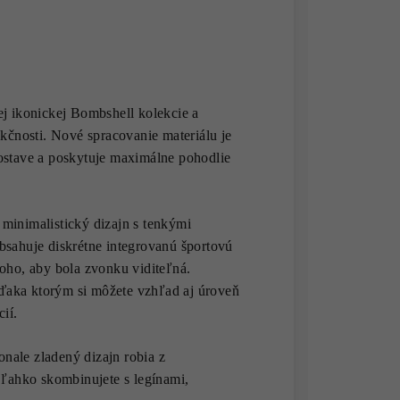
 ikonickej Bombshell kolekcie a
nkčnosti. Nové spracovanie materiálu je
ostave a poskytuje maximálne pohodlie
o minimalistický dizajn s tenkými
bsahuje diskrétne integrovanú športovú
oho, aby bola zvonku viditeľná.
ďaka ktorým si môžete vzhľad aj úroveň
ií.
onale zladený dizajn robia z
ahko skombinujete s legínami,