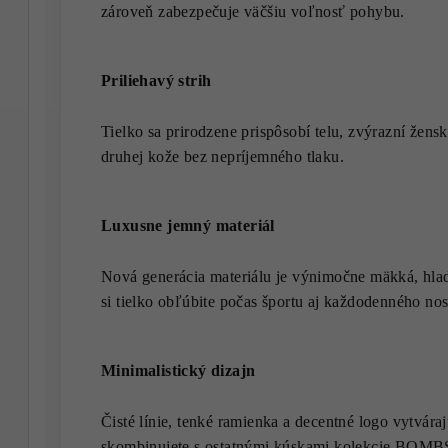
zároveň zabezpečuje väčšiu voľnosť pohybu.
Priliehavý strih
Tielko sa prirodzene prispôsobí telu, zvýrazní žens
druhej kože bez nepríjemného tlaku.
Luxusne jemný materiál
Nová generácia materiálu je výnimočne mäkká, hla
si tielko obľúbite počas športu aj každodenného nos
Minimalistický dizajn
Čisté línie, tenké ramienka a decentné logo vytvár
skombinujete s ostatnými kúskami kolekcie BOM