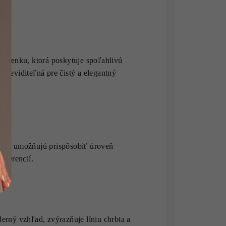
prsenku, ktorá poskytuje spoľahlivú
 neviditeľná pre čistý a elegantný
toré umožňujú prispôsobiť úroveň
eferencií.
erný vzhľad, zvýrazňuje líniu chrbta a