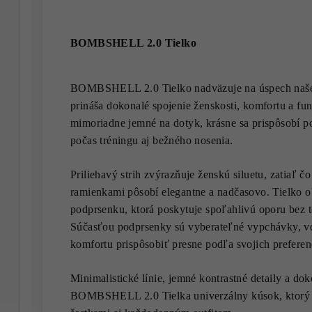
BOMBSHELL 2.0 Tielko
BOMBSHELL 2.0 Tielko nadväzuje na úspech našej
prináša dokonalé spojenie ženskosti, komfortu a fu
mimoriadne jemné na dotyk, krásne sa prispôsobí p
počas tréningu aj bežného nosenia.
Priliehavý strih zvýrazňuje ženskú siluetu, zatiaľ č
ramienkami pôsobí elegantne a nadčasovo. Tielko o
podprsenku, ktorá poskytuje spoľahlivú oporu bez t
Súčasťou podprsenky sú vyberateľné vypchávky, v
komfortu prispôsobiť presne podľa svojich preferenc
Minimalistické línie, jemné kontrastné detaily a dok
BOMBSHELL 2.0 Tielka univerzálny kúsok, ktorý ľ