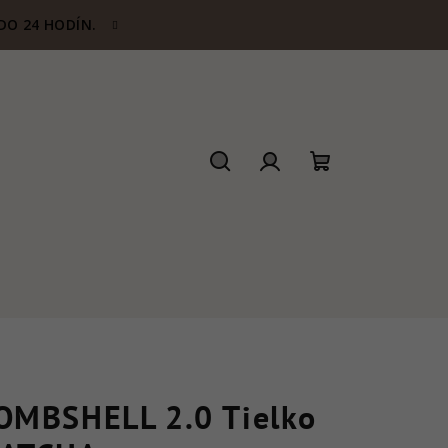
DO 24 HODÍN.
Hľadať
Prihlásenie
Nákupný
košík
OMBSHELL 2.0 Tielko