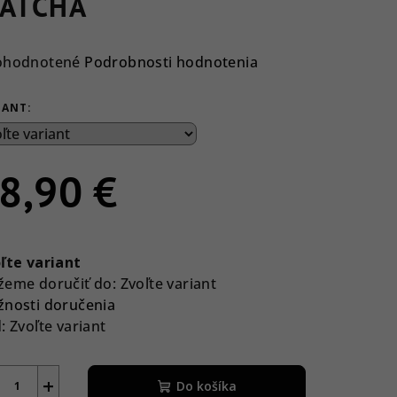
ATCHA
emerné
ohodnotené
Podrobnosti hodnotenia
notenie
duktu
IANT:
8,90 €
ezdičiek.
notková
a:
ľte variant
eme doručiť do:
Zvoľte variant
nosti doručenia
:
Zvoľte variant
+
Do košíka