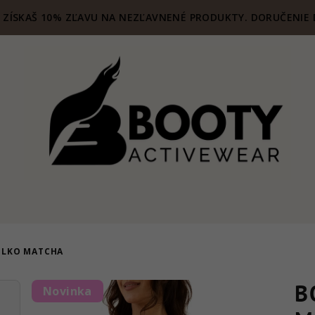
ZÍSKAŠ 10% ZĽAVU NA NEZĽAVNENÉ PRODUKTY. DORUČENIE 
IELKO MATCHA
B
Novinka