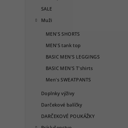
SALE
Muži
MEN'S SHORTS
MEN'S tank top
BASIC MEN'S LEGGINGS
BASIC MEN'S T'shirts
Men's SWEATPANTS
Doplnky výživy
Darčekové balíčky
DARČEKOVÉ POUKÁŽKY
Príslušenstvo