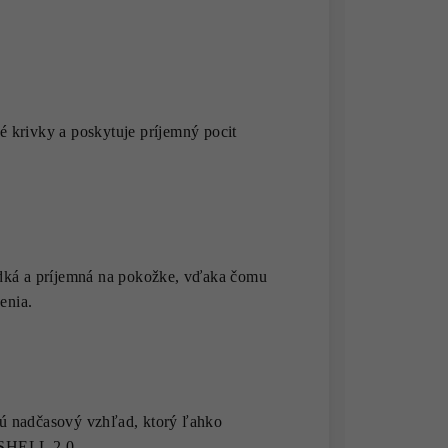
ké krivky a poskytuje príjemný pocit
dká a príjemná na pokožke, vďaka čomu
enia.
ajú nadčasový vzhľad, ktorý ľahko
BSHELL 2.0.