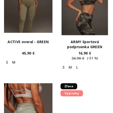
ACTIVE overal - GREEN
ARMY športová
podprsenka GREEN
45,90 €
16,90 €
34,90 €
(–51 %)
S
M
S
M
L
Zľava
Výpredaj