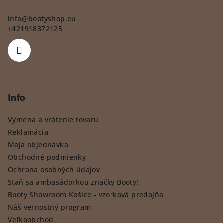
info
@
bootyshop.eu
+421918372125
Info
Výmena a vrátenie tovaru
Reklamácia
Moja objednávka
Obchodné podmienky
Ochrana osobných údajov
Staň sa ambasádorkou značky Booty!
Booty Showroom Košice - vzorková predajňa
Náš vernostný program
Veľkoobchod