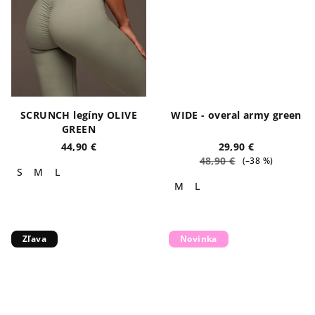
SCRUNCH legíny OLIVE
WIDE - overal army green
GREEN
44,90 €
29,90 €
48,90 €
(–38 %)
S
M
L
M
L
Zľava
Novinka