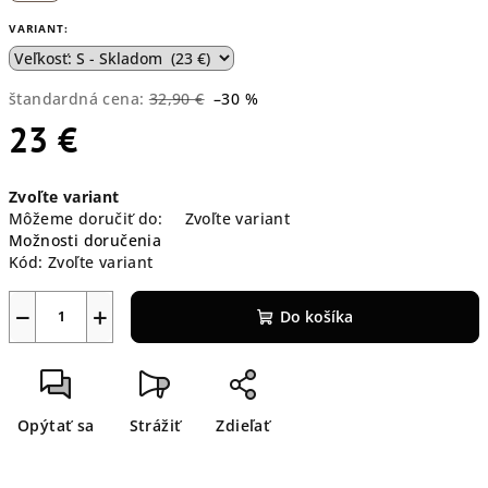
VARIANT:
štandardná cena:
32,90 €
–30 %
23 €
Jednotková
Zvoľte variant
cena:
Môžeme doručiť do:
Zvoľte variant
Možnosti doručenia
Kód:
Zvoľte variant
−
+
Do košíka
Opýtať sa
Strážiť
Zdieľať