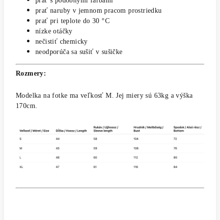
prať s podobnými farbami
prať naruby v jemnom pracom prostriedku
prať pri teplote do 30 °C
nízke otáčky
nečistiť chemicky
neodporúča sa sušiť v sušičke
Rozmery:
Modelka na fotke ma veľkosť M. Jej miery sú 63kg a výška
170cm.