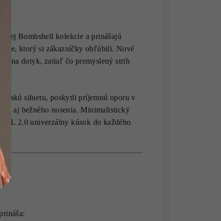
ickej Bombshell kolekcie a prinášajú
omie, ktorý si zákazníčky obľúbili. Nové
t na dotyk, zatiaľ čo premyslený strih
ženskú siluetu, poskytli príjemnú oporu v
ingu aj bežného nosenia. Minimalistický
HELL 2.0 univerzálny kúsok do každého
 prináša: