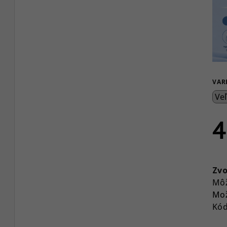
VAR
4
Jed
cen
Zvo
Môž
Mož
Kód