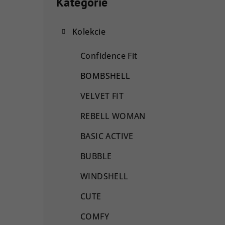
o
Kategórie
Preskočiť
kategórie
č
Kolekcie
n
ý
Confidence Fit
p
BOMBSHELL
a
VELVET FIT
n
REBELL WOMAN
e
BASIC ACTIVE
l
BUBBLE
WINDSHELL
CUTE
COMFY