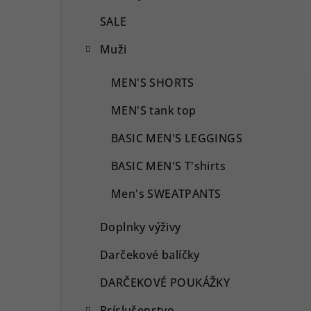
SALE
Muži
MEN'S SHORTS
MEN'S tank top
BASIC MEN'S LEGGINGS
BASIC MEN'S T'shirts
Men's SWEATPANTS
Doplnky výživy
Darčekové balíčky
DARČEKOVÉ POUKÁŽKY
Príslušenstvo