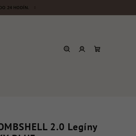
DO 24 HODÍN.
Hľadať
Prihlásenie
Nákupný
košík
OMBSHELL 2.0 Legíny