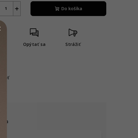
+
Do košíka
ač
Opýtať sa
Strážiť
ieľať
usia