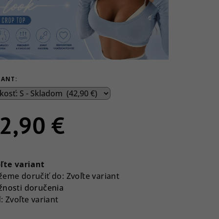
IANT:
2,90 €
notková
a:
ľte variant
eme doručiť do:
Zvoľte variant
nosti doručenia
:
Zvoľte variant