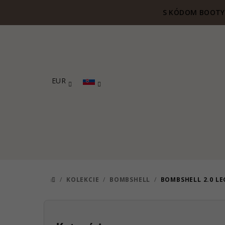
Prejsť
S KÓDOM BOOTY 
na
obsah
EUR
/
KOLEKCIE
/
BOMBSHELL
/
BOMBSHELL 2.0 LE
DOMOV
B