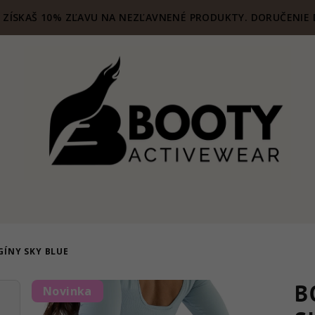
ZÍSKAŠ 10% ZĽAVU NA NEZĽAVNENÉ PRODUKTY. DORUČENIE 
GÍNY SKY BLUE
B
Novinka