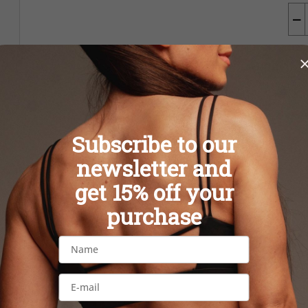
−
Tl
Subscribe to our
newsletter and
Zd
get 15% off your
purchase
Popis
Hodnotenie
Disk