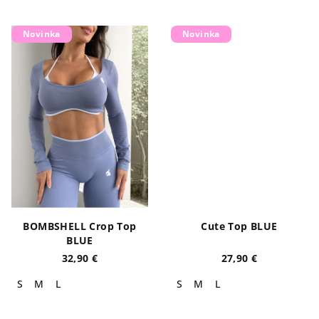
Novinka
Novinka
BOMBSHELL Crop Top
Cute Top BLUE
BLUE
32,90 €
27,90 €
S
M
L
S
M
L