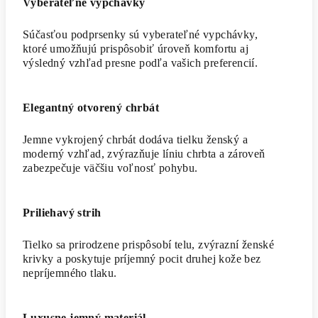
Vyberateľné vypchávky
Súčasťou podprsenky sú vyberateľné vypchávky,
ktoré umožňujú prispôsobiť úroveň komfortu aj
výsledný vzhľad presne podľa vašich preferencií.
Elegantný otvorený chrbát
Jemne vykrojený chrbát dodáva tielku ženský a
moderný vzhľad, zvýrazňuje líniu chrbta a zároveň
zabezpečuje väčšiu voľnosť pohybu.
Priliehavý strih
Tielko sa prirodzene prispôsobí telu, zvýrazní ženské
krivky a poskytuje príjemný pocit druhej kože bez
nepríjemného tlaku.
Luxusne jemný materiál