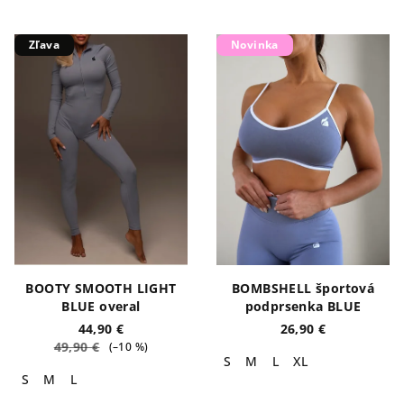
Zľava
Novinka
BOOTY SMOOTH LIGHT
BOMBSHELL športová
BLUE overal
podprsenka BLUE
44,90 €
26,90 €
49,90 €
(–10 %)
S
M
L
XL
S
M
L