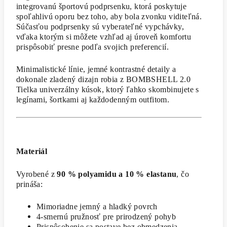
integrovanú športovú podprsenku, ktorá poskytuje
spoľahlivú oporu bez toho, aby bola zvonku viditeľná.
Súčasťou podprsenky sú vyberateľné vypchávky,
vďaka ktorým si môžete vzhľad aj úroveň komfortu
prispôsobiť presne podľa svojich preferencií.
Minimalistické línie, jemné kontrastné detaily a
dokonale zladený dizajn robia z BOMBSHELL 2.0
Tielka univerzálny kúsok, ktorý ľahko skombinujete s
legínami, šortkami aj každodenným outfitom.
Materiál
Vyrobené z
90 % polyamidu a 10 % elastanu
, čo
prináša:
Mimoriadne jemný a hladký povrch
4-smernú pružnosť pre prirodzený pohyb
Prispôsobenie sa postave bez obmedzenia