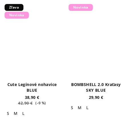
Zľava
Novinka
Novinka
Cute Legínové nohavice
BOMBSHELL 2.0 Kraťasy
BLUE
SKY BLUE
38,90 €
29,90 €
42,90 €
(–9 %)
S
M
L
S
M
L