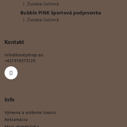
|
Zuzana Jurčová
Hodnotenie produktu je 5 z 5 hviezdičiek.
Bubble PINK športová podprsenka
|
Zuzana Jurčová
Hodnotenie produktu je 5 z 5 hviezdičiek.
Kontakt
info
@
bootyshop.eu
+421918372125
Info
Výmena a vrátenie tovaru
Reklamácia
Moja objednávka