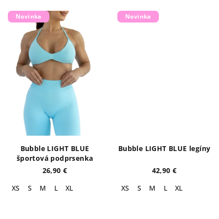
Novinka
Novinka
Bubble LIGHT BLUE
Bubble LIGHT BLUE legíny
športová podprsenka
26,90 €
42,90 €
XS
S
M
L
XL
XS
S
M
L
XL