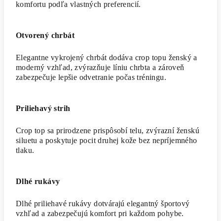
komfortu podľa vlastných preferencií.
Otvorený chrbát
Elegantne vykrojený chrbát dodáva crop topu ženský a
moderný vzhľad, zvýrazňuje líniu chrbta a zároveň
zabezpečuje lepšie odvetranie počas tréningu.
Priliehavý strih
Crop top sa prirodzene prispôsobí telu, zvýrazní ženskú
siluetu a poskytuje pocit druhej kože bez nepríjemného
tlaku.
Dlhé rukávy
Dlhé priliehavé rukávy dotvárajú elegantný športový
vzhľad a zabezpečujú komfort pri každom pohybe.