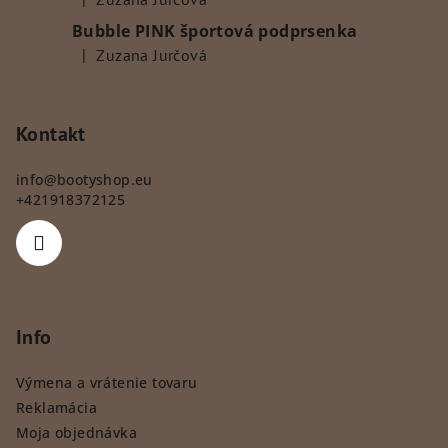
Hodnotenie produktu je 5 z 5 hviezdičiek.
Bubble PINK športová podprsenka
|
Zuzana Jurčová
Hodnotenie produktu je 5 z 5 hviezdičiek.
Kontakt
info
@
bootyshop.eu
+421918372125
Info
Výmena a vrátenie tovaru
Reklamácia
Moja objednávka