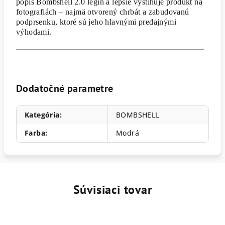
popis Bombshell 2.0 legín a lepšie vystihuje produkt na
fotografiách – najmä otvorený chrbát a zabudovanú
podprsenku, ktoré sú jeho hlavnými predajnými
výhodami.
Dodatočné parametre
Kategória
:
BOMBSHELL
Farba
:
Modrá
Súvisiaci tovar