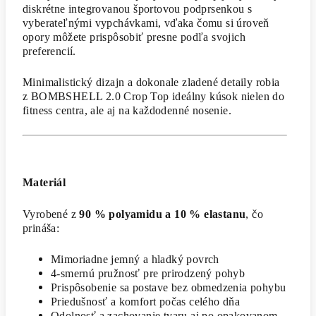
diskrétne integrovanou športovou podprsenkou s
vyberateľnými vypchávkami, vďaka čomu si úroveň
opory môžete prispôsobiť presne podľa svojich
preferencií.
Minimalistický dizajn a dokonale zladené detaily robia
z BOMBSHELL 2.0 Crop Top ideálny kúsok nielen do
fitness centra, ale aj na každodenné nosenie.
Materiál
Vyrobené z
90 % polyamidu a 10 % elastanu
, čo
prináša:
Mimoriadne jemný a hladký povrch
4-smernú pružnosť pre prirodzený pohyb
Prispôsobenie sa postave bez obmedzenia pohybu
Priedušnosť a komfort počas celého dňa
Odolnosť a zachovanie tvaru aj po opakovanom