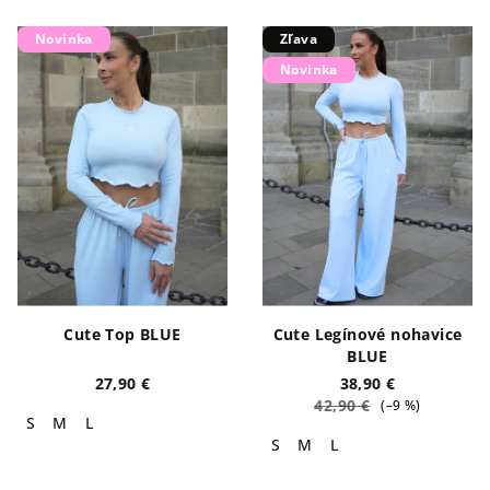
Novinka
Zľava
Novinka
Cute Top BLUE
Cute Legínové nohavice
BLUE
27,90 €
38,90 €
42,90 €
(–9 %)
S
M
L
S
M
L