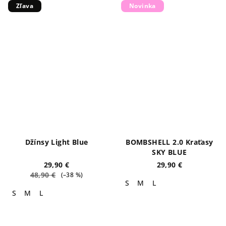
Zľava
Novinka
Džínsy Light Blue
BOMBSHELL 2.0 Kraťasy
SKY BLUE
29,90 €
29,90 €
48,90 €
(–38 %)
S
M
L
S
M
L