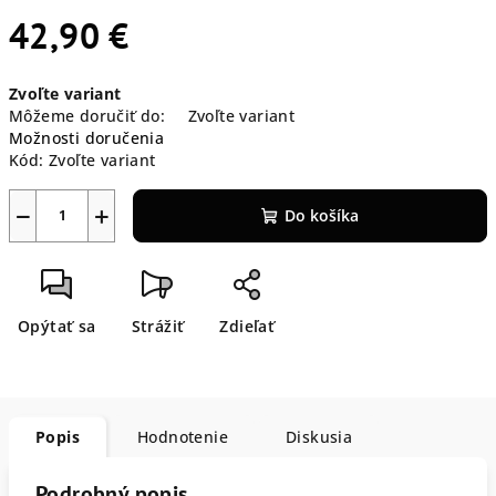
42,90 €
Jednotková
Zvoľte variant
cena:
Môžeme doručiť do:
Zvoľte variant
Možnosti doručenia
Kód:
Zvoľte variant
−
+
Do košíka
Opýtať sa
Strážiť
Zdieľať
Popis
Hodnotenie
Diskusia
Podrobný popis