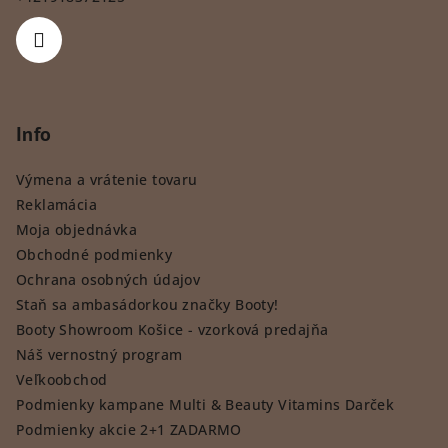
Info
Výmena a vrátenie tovaru
Reklamácia
Moja objednávka
Obchodné podmienky
Ochrana osobných údajov
Staň sa ambasádorkou značky Booty!
Booty Showroom Košice - vzorková predajňa
Náš vernostný program
Veľkoobchod
Podmienky kampane Multi & Beauty Vitamins Darček
Podmienky akcie 2+1 ZADARMO