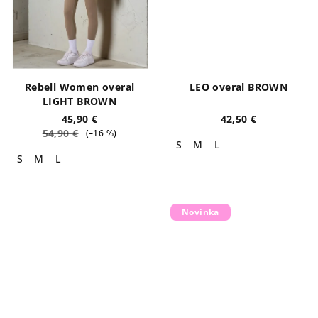
Rebell Women overal
LEO overal BROWN
LIGHT BROWN
45,90 €
42,50 €
54,90 €
(–16 %)
S
M
L
S
M
L
Novinka