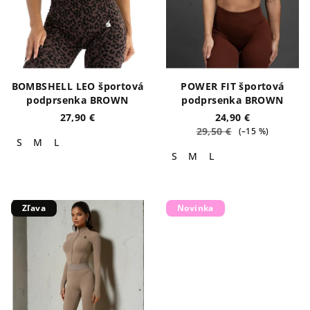
BOMBSHELL LEO športová
POWER FIT športová
podprsenka BROWN
podprsenka BROWN
27,90 €
24,90 €
29,50 €
(–15 %)
S
M
L
S
M
L
Zľava
Novinka