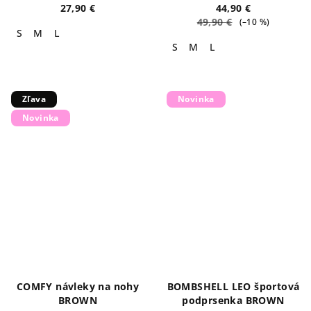
27,90 €
44,90 €
49,90 €
(–10 %)
S
M
L
S
M
L
Zľava
Novinka
Novinka
COMFY návleky na nohy
BOMBSHELL LEO športová
BROWN
podprsenka BROWN