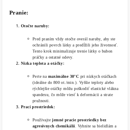
Pranie:
Otočte naruby:
Pred praním vždy otočte overál naruby, aby ste
ochránili povrch látky a predĺžili jeho životnosť.
Tento krok minimalizuje trenie látky o bubon
práčky a ostatné odevy.
Nízka teplota a otáčky:
Perte na
maximálne 30°C
pri nízkych otáčkach
(ideálne do 800 ot./min.). Vyššie teploty alebo
rýchlejšie otáčky môžu poškodiť elastické vlákna
spandexu, čo môže viesť k deformácii a strate
pružnosti.
Prací prostriedok:
Používajte
jemné pracie prostriedky bez
agresívnych chemikálií
. Vyhnite sa bielidlám a