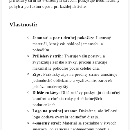
priliehavý strih so 4-smerným strečom poskytuje neobmedzený
pohyb a perfektnú oporu pri každej aktivite.
Vlastnosti:
Jemnosť a pocit druhej pokožky:
Luxusný
materiál, ktorý vás obklopí jemnosťou a
pohodlím.
Priliehavý strih:
Tvaruje vašu postavu a
zvýrazňuje ženské krivky, pričom zaručuje
maximálne pohodlie počas celého dňa.
Zips:
Praktický zips na prednej strane umožňuje
jednoduché obliekanie a vyzliekanie, zároveň
pridáva moderný štýl.
Dlhšie rukávy:
Dlhé rukávy poskytujú dodatočný
komfort a chránia ruky pri chladnejších
podmienkach.
Logo na prednej strane:
Diskrétne, ale štýlové
logo dodáva overalu jedinečný dizajn.
4-smerný streč:
Materiál sa roztiahne v štyroch
smeroch, čo zaručuje neobmedzený pohyb a