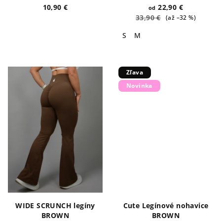
10,90 €
22,90 €
od
33,90 €
(až –32 %)
S
M
Zľava
Novinka
WIDE SCRUNCH legíny
Cute Legínové nohavice
BROWN
BROWN