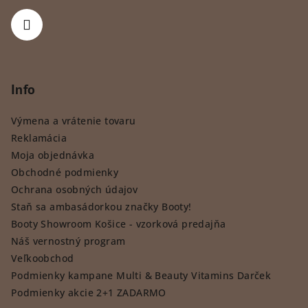
Info
Výmena a vrátenie tovaru
Reklamácia
Moja objednávka
Obchodné podmienky
Ochrana osobných údajov
Staň sa ambasádorkou značky Booty!
Booty Showroom Košice - vzorková predajňa
Náš vernostný program
Veľkoobchod
Podmienky kampane Multi & Beauty Vitamins Darček
Podmienky akcie 2+1 ZADARMO