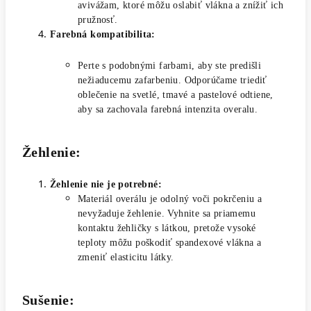
avivážam, ktoré môžu oslabiť vlákna a znížiť ich
pružnosť.
Farebná kompatibilita:
Perte s podobnými farbami, aby ste predišli
nežiaducemu zafarbeniu. Odporúčame triediť
oblečenie na svetlé, tmavé a pastelové odtiene,
aby sa zachovala farebná intenzita overalu.
Žehlenie:
Žehlenie nie je potrebné:
Materiál overálu je odolný voči pokrčeniu a
nevyžaduje žehlenie. Vyhnite sa priamemu
kontaktu žehličky s látkou, pretože vysoké
teploty môžu poškodiť spandexové vlákna a
zmeniť elasticitu látky.
Sušenie: