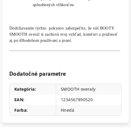
spôsobených vlhkosťou
Dodržiavaním týchto pokynov zabezpečíte, že váš BOOTY
SMOOTH overál si zachová svoj vzhľad, komfort a pružnosť
aj po dlhodobom používaní a praní.
T
v
o
j
Dodatočné parametre
e
s
l
o
Kategória
:
SMOOTH overaly
v
á
:
EAN
:
1234567890520
Farba
:
Hnedá