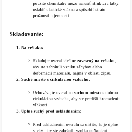
použité chemikálie môžu narušiť štruktúru látky,
oslabiť elastické vlákna a spôsobiť stratu
pružnosti a jemnosti.
Skladovanie:
Na vešiaku:
Skladujte overal ideálne
zavesený na vešiaku
,
aby ste zabránili vzniku záhybov alebo
deformácii materiálu, najmä v oblasti zipsu.
Suché miesto s cirkuláciou vzduchu:
Uchovávajte overal na
suchom mieste
s dobrou
cirkuláciou vzduchu, aby ste predišli hromadeniu
vlhkosti
Úplne suchý pred uskladnením:
Pred uskladnením overalu sa uistite, že je úplne
suchý, aby ste zabránili vzniku poškodení