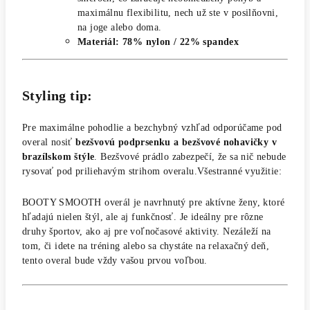
maximálnu flexibilitu, nech už ste v posilňovni,
na joge alebo doma.
Materiál: 78% nylon / 22% spandex
Styling tip:
Pre maximálne pohodlie a bezchybný vzhľad odporúčame pod
overal nosiť
bezšvovú podprsenku a bezšvové nohavičky v
brazílskom štýle
. Bezšvové prádlo zabezpečí, že sa nič nebude
rysovať pod priliehavým strihom overalu.Všestranné využitie:
BOOTY SMOOTH overál je navrhnutý pre aktívne ženy, ktoré
hľadajú nielen štýl, ale aj funkčnosť. Je ideálny pre rôzne
druhy športov, ako aj pre voľnočasové aktivity. Nezáleží na
tom, či idete na tréning alebo sa chystáte na relaxačný deň,
tento overal bude vždy vašou prvou voľbou.