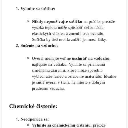
Vyhnite sa sušičke:
Nikdy nepoužívajte sušičku
na prádlo, pretože
vysoká teplota môže spôsobiť deformáciu
elastických vlákien a zmeniť tvar overalu.
Sušička by tiež mohla znížiť jemnosť látky.
Sušenie na vzduchu:
Overál nechajte
voľne uschnúť na vzduchu
,
najlepšie na vešiaku. Vyhnite sa priamemu
slnečnému žiareniu, ktoré môže spôsobiť
vyblednutie farieb a oslabenie materiálu. Ideálne
je sušiť overal v tieni, na mieste s dobrým
prúdením vzduchu.
Chemické čistenie:
Neodporúča sa:
Vyhnite sa chemickému čisteniu
, pretože