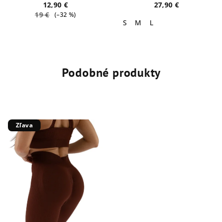
12,90 €
27,90 €
19 €
(–32 %)
S
M
L
Podobné produkty
Zľava