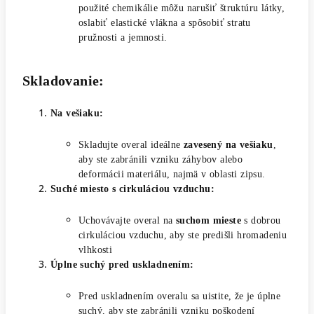
použité chemikálie môžu narušiť štruktúru látky,
oslabiť elastické vlákna a spôsobiť stratu
pružnosti a jemnosti.
Skladovanie:
Na vešiaku:
Skladujte overal ideálne
zavesený na vešiaku
,
aby ste zabránili vzniku záhybov alebo
deformácii materiálu, najmä v oblasti zipsu.
Suché miesto s cirkuláciou vzduchu:
Uchovávajte overal na
suchom mieste
s dobrou
cirkuláciou vzduchu, aby ste predišli hromadeniu
vlhkosti
Úplne suchý pred uskladnením:
Pred uskladnením overalu sa uistite, že je úplne
suchý, aby ste zabránili vzniku poškodení