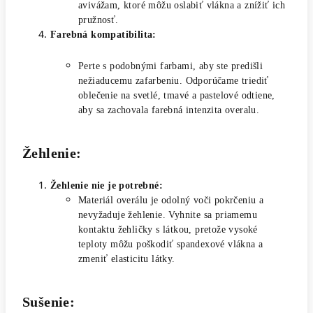
avivážam, ktoré môžu oslabiť vlákna a znížiť ich
pružnosť.
Farebná kompatibilita:
Perte s podobnými farbami, aby ste predišli
nežiaducemu zafarbeniu. Odporúčame triediť
oblečenie na svetlé, tmavé a pastelové odtiene,
aby sa zachovala farebná intenzita overalu.
Žehlenie:
Žehlenie nie je potrebné:
Materiál overálu je odolný voči pokrčeniu a
nevyžaduje žehlenie. Vyhnite sa priamemu
kontaktu žehličky s látkou, pretože vysoké
teploty môžu poškodiť spandexové vlákna a
zmeniť elasticitu látky.
Sušenie: