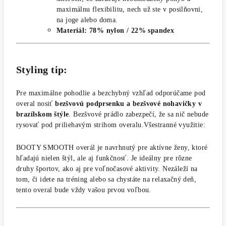
maximálnu flexibilitu, nech už ste v posilňovni,
na joge alebo doma.
Materiál: 78% nylon / 22% spandex
Styling tip:
Pre maximálne pohodlie a bezchybný vzhľad odporúčame pod
overal nosiť
bezšvovú podprsenku a bezšvové nohavičky v
brazílskom štýle
. Bezšvové prádlo zabezpečí, že sa nič nebude
rysovať pod priliehavým strihom overalu.Všestranné využitie:
BOOTY SMOOTH overál je navrhnutý pre aktívne ženy, ktoré
hľadajú nielen štýl, ale aj funkčnosť. Je ideálny pre rôzne
druhy športov, ako aj pre voľnočasové aktivity. Nezáleží na
tom, či idete na tréning alebo sa chystáte na relaxačný deň,
tento overal bude vždy vašou prvou voľbou.