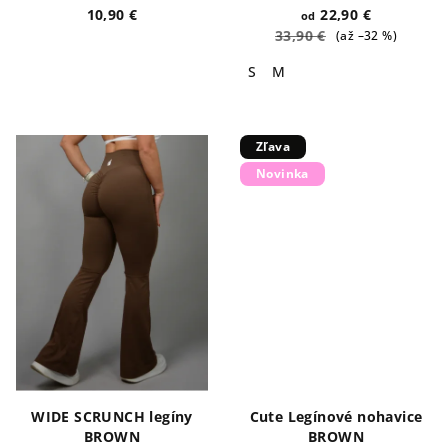
10,90 €
22,90 €
od
33,90 €
(až –32 %)
S
M
Zľava
Novinka
WIDE SCRUNCH legíny
Cute Legínové nohavice
BROWN
BROWN