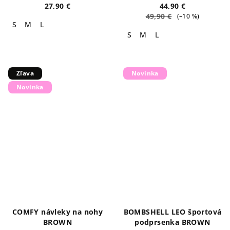
27,90 €
44,90 €
49,90 €
(–10 %)
S
M
L
S
M
L
Zľava
Novinka
Novinka
COMFY návleky na nohy
BOMBSHELL LEO športová
BROWN
podprsenka BROWN