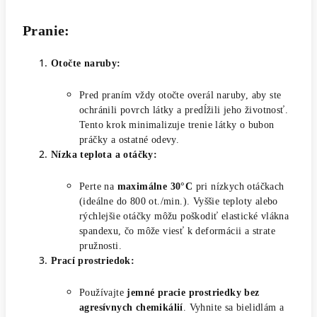
Pranie:
Otočte naruby:
Pred praním vždy otočte overál naruby, aby ste
ochránili povrch látky a predĺžili jeho životnosť.
Tento krok minimalizuje trenie látky o bubon
práčky a ostatné odevy.
Nízka teplota a otáčky:
Perte na
maximálne 30°C
pri nízkych otáčkach
(ideálne do 800 ot./min.). Vyššie teploty alebo
rýchlejšie otáčky môžu poškodiť elastické vlákna
spandexu, čo môže viesť k deformácii a strate
pružnosti.
Prací prostriedok:
Používajte
jemné pracie prostriedky bez
agresívnych chemikálií
. Vyhnite sa bielidlám a