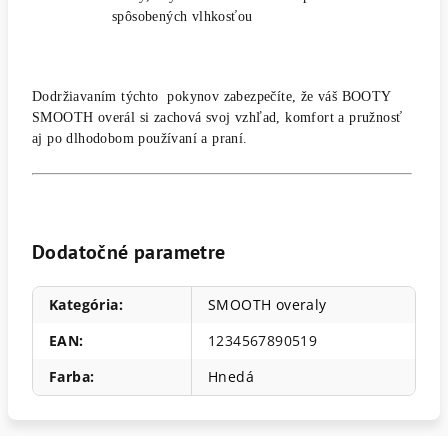
spôsobených vlhkosťou
Dodržiavaním týchto pokynov zabezpečíte, že váš BOOTY
SMOOTH overál si zachová svoj vzhľad, komfort a pružnosť
aj po dlhodobom používaní a praní.
T
v
o
j
Dodatočné parametre
e
s
l
o
Kategória
:
SMOOTH overaly
v
á
:
EAN
:
1234567890519
Farba
:
Hnedá