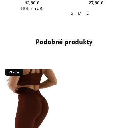
12,90 €
27,90 €
19 €
(–32 %)
S
M
L
Podobné produkty
Zľava