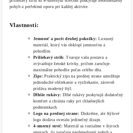
priliehavý strih so 4-smerným strečom poskytuje neobmedzený
pohyb a perfektnú oporu pri každej aktivite.
Vlastnosti:
Jemnosť a pocit druhej pokožky:
Luxusný
materiál, ktorý vás obklopí jemnosťou a
pohodlím.
Priliehavý strih:
Tvaruje vašu postavu a
zvýrazňuje ženské krivky, pričom zaručuje
maximálne pohodlie počas celého dňa.
Zips:
Praktický zips na prednej strane umožňuje
jednoduché obliekanie a vyzliekanie, zároveň
pridáva moderný štýl.
Dlhšie rukávy:
Dlhé rukávy poskytujú dodatočný
komfort a chránia ruky pri chladnejších
podmienkach.
Logo na prednej strane:
Diskrétne, ale štýlové
logo dodáva overalu jedinečný dizajn.
4-smerný streč:
Materiál sa roztiahne v štyroch
smeroch, čo zaručuje neobmedzený pohyb a