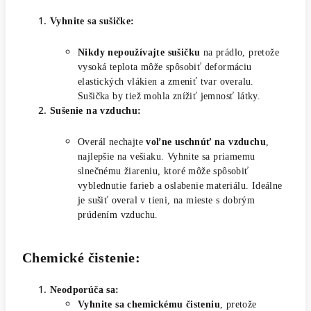
Vyhnite sa sušičke:
Nikdy nepoužívajte sušičku
na prádlo, pretože
vysoká teplota môže spôsobiť deformáciu
elastických vlákien a zmeniť tvar overalu.
Sušička by tiež mohla znížiť jemnosť látky.
Sušenie na vzduchu:
Overál nechajte
voľne uschnúť na vzduchu
,
najlepšie na vešiaku. Vyhnite sa priamemu
slnečnému žiareniu, ktoré môže spôsobiť
vyblednutie farieb a oslabenie materiálu. Ideálne
je sušiť overal v tieni, na mieste s dobrým
prúdením vzduchu.
Chemické čistenie:
Neodporúča sa:
Vyhnite sa chemickému čisteniu
, pretože