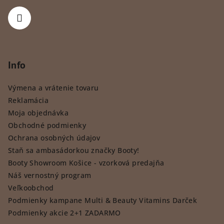
Info
Výmena a vrátenie tovaru
Reklamácia
Moja objednávka
Obchodné podmienky
Ochrana osobných údajov
Staň sa ambasádorkou značky Booty!
Booty Showroom Košice - vzorková predajňa
Náš vernostný program
Veľkoobchod
Podmienky kampane Multi & Beauty Vitamins Darček
Podmienky akcie 2+1 ZADARMO