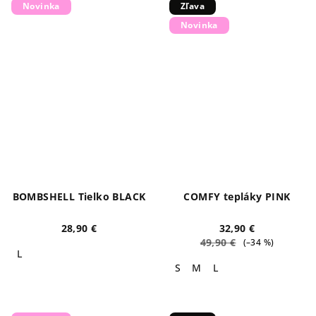
Novinka
Zľava
Novinka
BOMBSHELL Tielko BLACK
COMFY tepláky PINK
28,90 €
32,90 €
49,90 €
(–34 %)
L
S
M
L