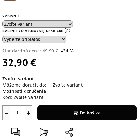
VARIANT:
?
BALENIE VO VIANOČNEJ KRABIČKE
štandardná cena:
49,90 €
–34 %
32,90 €
Jednotková
Zvoľte variant
cena:
Môžeme doručiť do:
Zvoľte variant
Možnosti doručenia
Kód:
Zvoľte variant
−
+
Do košíka