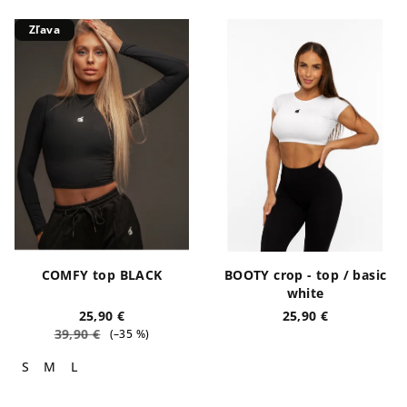
Zľava
COMFY top BLACK
BOOTY crop - top / basic
white
25,90 €
25,90 €
39,90 €
(–35 %)
S
M
L