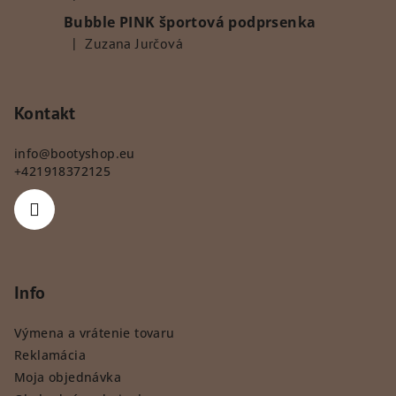
Hodnotenie produktu je 5 z 5 hviezdičiek.
Bubble PINK športová podprsenka
|
Zuzana Jurčová
Hodnotenie produktu je 5 z 5 hviezdičiek.
Kontakt
info
@
bootyshop.eu
+421918372125
Info
Výmena a vrátenie tovaru
Reklamácia
Moja objednávka