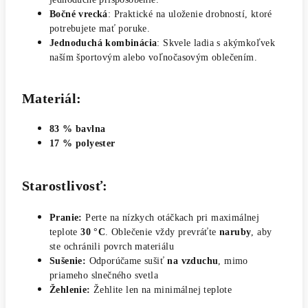
Bočné vrecká
: Praktické na uloženie drobností, ktoré
potrebujete mať poruke.
Jednoduchá kombinácia
: Skvele ladia s akýmkoľvek
naším športovým alebo voľnočasovým oblečením.
Materiál:
83 % bavlna
17 % polyester
Starostlivosť:
Pranie:
Perte na nízkych otáčkach pri maximálnej
teplote
30 °C
. Oblečenie vždy prevráťte
naruby
, aby
ste ochránili povrch materiálu
Sušenie:
Odporúčame sušiť
na vzduchu
, mimo
priameho slnečného svetla
Žehlenie:
Žehlite len na minimálnej teplote