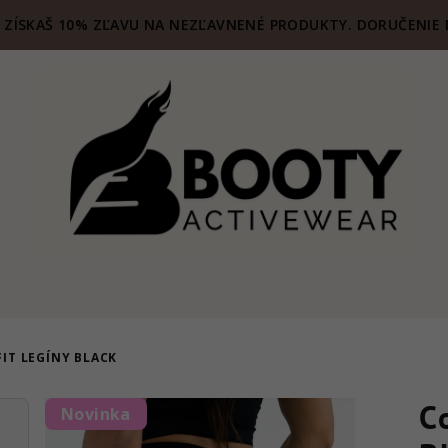
ZÍSKAŠ 10% ZĽAVU NA NEZĽAVNENÉ PRODUKTY. DORUČENIE 
IT LEGÍNY BLACK
C
Novinka