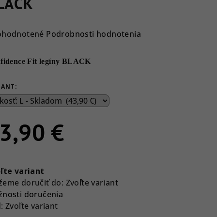
LACK
emerné
ohodnotené
Podrobnosti hodnotenia
notenie
duktu
fidence Fit legíny BLACK
IANT:
ezdičiek.
3,90 €
notková
a:
ľte variant
eme doručiť do:
Zvoľte variant
nosti doručenia
:
Zvoľte variant