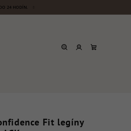
DO 24 HODÍN.
Hľadať
Prihlásenie
Nákupný
košík
onfidence Fit legíny