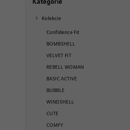
o
Kategórie
Preskočiť
kategórie
č
Kolekcie
n
ý
Confidence Fit
p
BOMBSHELL
a
VELVET FIT
n
REBELL WOMAN
e
BASIC ACTIVE
l
BUBBLE
WINDSHELL
CUTE
COMFY