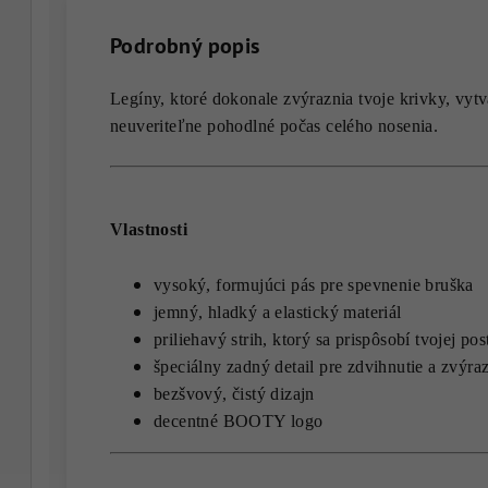
Podrobný popis
Legíny, ktoré dokonale zvýraznia tvoje krivky, vyt
neuveriteľne pohodlné počas celého nosenia.
Vlastnosti
vysoký, formujúci pás pre spevnenie bruška
jemný, hladký a elastický materiál
p
riliehavý strih, ktorý sa prispôsobí tvojej 
špeciálny zadný detail pre zdvihnutie a zvýr
bezšvový, čistý dizajn
decentné BOOTY logo