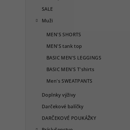
SALE
Muži
MEN'S SHORTS
MEN'S tank top
BASIC MEN'S LEGGINGS
BASIC MEN'S T'shirts
Men's SWEATPANTS
Doplnky výživy
Darčekové balíčky
DARČEKOVÉ POUKÁŽKY
Príslušenstvo