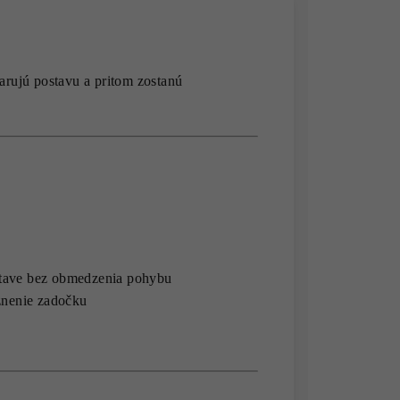
varujú postavu a pritom zostanú
postave bez obmedzenia pohybu
aznenie zadočku