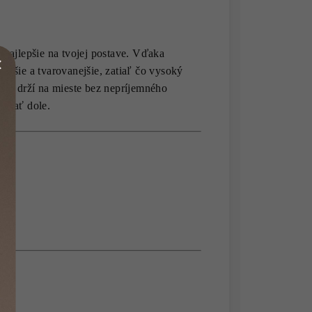
o najlepšie na tvojej postave. Vďaka
jšie a tvarovanejšie, zatiaľ čo vysoký
ký a drží na mieste bez nepríjemného
ť dať dole.