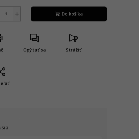
+
Do košíka
ač
Opýtať sa
Strážiť
ieľať
usia