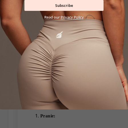
Subscribe
Ideálne na:
Read our
Privacy Policy
fitness a silový tréning
beh alebo kardio
jogu a pilates
každodenné nosenie
Starostlivosť o legíny
Správna starostlivosť predlžuje životnosť oblečenia a
jemnosť.Aby si legíny zachovali svoj vzhľad, tvar
postupy pri starostlivosti:
Pranie: