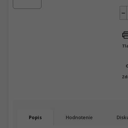
−
Tl
Zd
Popis
Hodnotenie
Disk