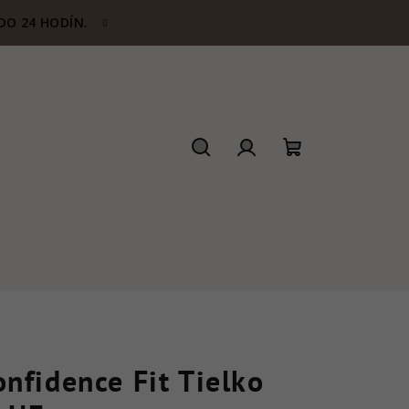
DO 24 HODÍN.
Hľadať
Prihlásenie
Nákupný
košík
onfidence Fit Tielko