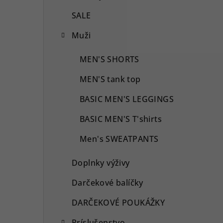
SALE
Muži
MEN'S SHORTS
MEN'S tank top
BASIC MEN'S LEGGINGS
BASIC MEN'S T'shirts
Men's SWEATPANTS
Doplnky výživy
Darčekové balíčky
DARČEKOVÉ POUKÁŽKY
Príslušenstvo