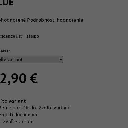
LUE
emerné
ohodnotené
Podrobnosti hodnotenia
notenie
duktu
idence Fit - Tielko
IANT:
ezdičiek.
2,90 €
notková
a:
ľte variant
eme doručiť do:
Zvoľte variant
nosti doručenia
:
Zvoľte variant