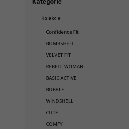
o
Kategórie
Preskočiť
kategórie
č
Kolekcie
n
ý
Confidence Fit
p
BOMBSHELL
a
VELVET FIT
n
REBELL WOMAN
e
BASIC ACTIVE
l
BUBBLE
WINDSHELL
CUTE
COMFY