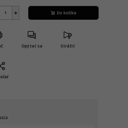
+
Do košíka
ač
Opýtať sa
Strážiť
ieľať
usia