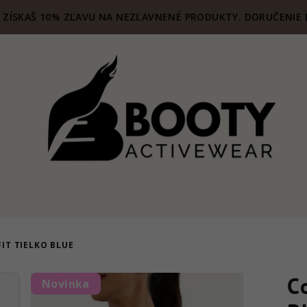
ZÍSKAŠ 10% ZĽAVU NA NEZĽAVNENÉ PRODUKTY. DORUČENIE 
IT TIELKO BLUE
C
Novinka