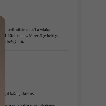
ktne sedí, nikde netlačí a vďaka
 ďalších vrstiev. Materiál je hebký,
aj na bežný deň.
 pri každej aktivite.
a pokožke, vhodná aj na celodenné