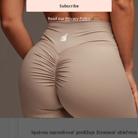
Subscribe
nosenie.
Read our
Privacy Policy
Odolnosť:
zvládne intenzívne tréningy a nestr
Využitie
fitness a tréning
joga / pilates
voľný čas
každodenný outfit
Starostlivosť
Správna starostlivosť predlžuje životnosť oblečenia a