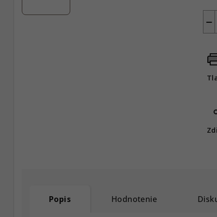
−
Tl
Zd
Popis
Hodnotenie
Disk