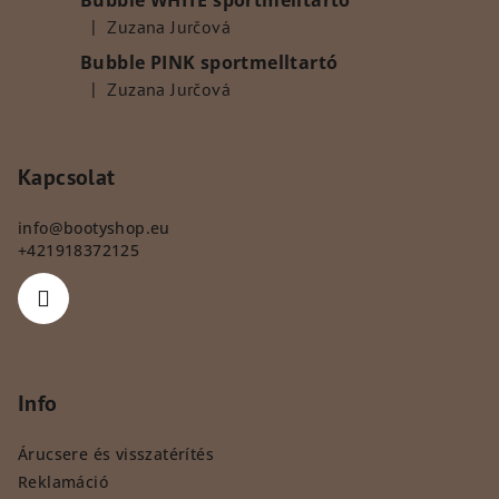
Bubble WHITE sportmelltartó
|
Zuzana Jurčová
A termék értékelése 5-ből 5 csillag.
Bubble PINK sportmelltartó
|
Zuzana Jurčová
A termék értékelése 5-ből 5 csillag.
Kapcsolat
info
@
bootyshop.eu
+421918372125
Info
Árucsere és visszatérítés
Reklamáció