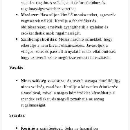
spandex rugalmas szálait, ami deformációhoz és
rugalmasságvesztéshez vezethet.
Mosószer
: Használjon kímélő mosószereket, agresszív
vegyszerek nélkül. Kerülje a fehérítőket és
öblítőszereket, amelyek gyengíthetik a szálakat és
csökkenthetik azok rugalmasságát.
Színkompatibilitás
: Mosás hasonló színekkel, hogy
elkerülje a nem kívánt elszíneződést. Javasoljuk a
világos, sötét és pasztell árnyalatú ruhák elkülönítését,
hogy az overál színe megőrizze eredeti intenzitását.
Vasalás
:
Nincs szükség vasalásra
: Az overál anyaga ráncálló, így
nincs szükség vasalásra. Kerülje a közvetlen érintkezést
a vasalóval, mivel a magas hőmérséklet károsíthatja a
spandex szálakat, és megváltoztathatja az anyag
rugalmasságát.
Szárítás
:
Kerülje a szárítógépet
: Soha ne használjon