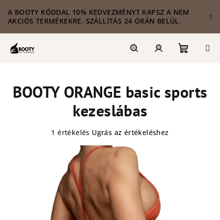
Ugrás
A BOOTY KÓDDAL 10% KEDVEZMÉNYT KAPSZ A NEM
a
AKCIÓS TERMÉKEKRE. SZÁLLÍTÁS 24 ÓRÁN BELÜL.
fő
tartalomhoz
Kosár
Keresés
Bejelentkezés
BOOTY ORANGE basic sports
kezeslábas
A
1 értékelés
Ugrás az értékeléshez
termék
átlagos
értékelése
5-
ből
5,0
csillag.