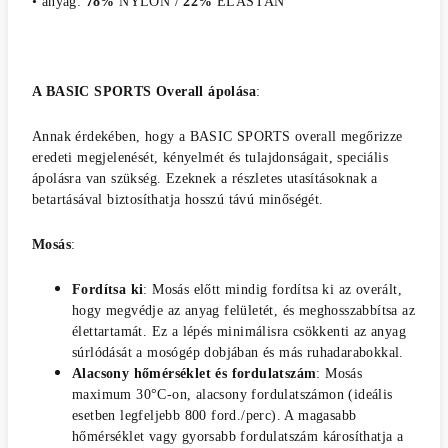
• anyag:
78%
NYLON /
22%
ELASTÁN
A BASIC SPORTS Overall ápolása
:
Annak érdekében, hogy a BASIC SPORTS overall megőrizze
eredeti megjelenését, kényelmét és tulajdonságait, speciális
ápolásra van szükség. Ezeknek a részletes utasításoknak a
betartásával biztosíthatja hosszú távú minőségét.
Mosás
:
Fordítsa ki
: Mosás előtt mindig fordítsa ki az overált,
hogy megvédje az anyag felületét, és meghosszabbítsa az
élettartamát. Ez a lépés minimálisra csökkenti az anyag
súrlódását a mosógép dobjában és más ruhadarabokkal.
Alacsony hőmérséklet és fordulatszám
: Mosás
maximum 30°C-on, alacsony fordulatszámon (ideális
esetben legfeljebb 800 ford./perc). A magasabb
hőmérséklet vagy gyorsabb fordulatszám károsíthatja a