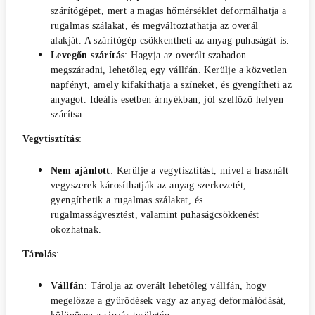
szárítógépet, mert a magas hőmérséklet deformálhatja a
rugalmas szálakat, és megváltoztathatja az overál
alakját. A szárítógép csökkentheti az anyag puhaságát is.
Levegőn szárítás
: Hagyja az overált szabadon
megszáradni, lehetőleg egy vállfán. Kerülje a közvetlen
napfényt, amely kifakíthatja a színeket, és gyengítheti az
anyagot. Ideális esetben árnyékban, jól szellőző helyen
szárítsa.
Vegytisztítás
:
Nem ajánlott
: Kerülje a vegytisztítást, mivel a használt
vegyszerek károsíthatják az anyag szerkezetét,
gyengíthetik a rugalmas szálakat, és
rugalmasságvesztést, valamint puhaságcsökkenést
okozhatnak.
Tárolás
:
Vállfán
: Tárolja az overált lehetőleg vállfán, hogy
megelőzze a gyűrődések vagy az anyag deformálódását,