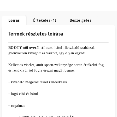
Leírás
Értékelés (1)
Beszélgetés
Termék részletes leírása
BOOTY női overál
stílusos, hátul illeszkedő szabással,
gyönyörűen kivágott és varrott, így olyan egyedi.
Kellemes viselet, amit sporttevékenysége során értékelni fog,
és rendkívül jól fogja érezni magát benne.
• kivehető megerősítéssel rendelkezik
• logó elöl és hátul
• rugalmas