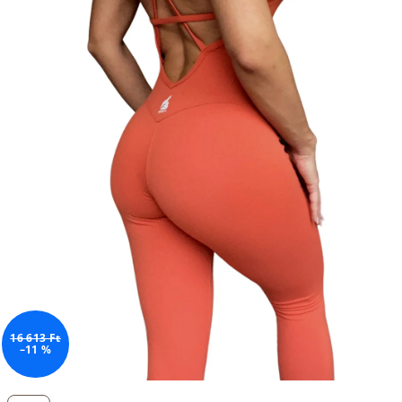
16 613 Ft
–11 %