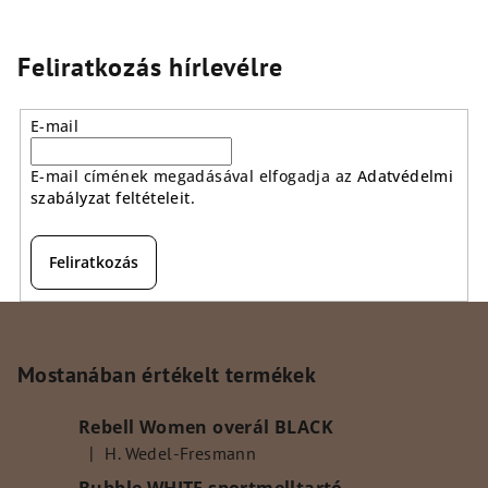
Feliratkozás hírlevélre
E-mail
E-mail címének megadásával elfogadja az
Adatvédelmi
szabályzat feltételeit.
Feliratkozás
L
á
b
Mostanában értékelt termékek
l
Rebell Women overál BLACK
é
|
H. Wedel-Fresmann
c
A termék értékelése 5-ből 5 csillag.