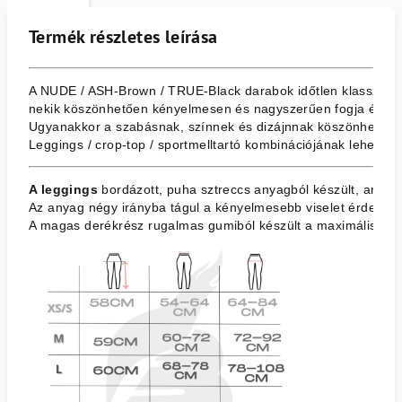
Termék részletes leírása
A NUDE / ASH-Brown / TRUE-Black darabok időtlen klasszikus
nekik köszönhetően kényelmesen és nagyszerűen fogja érezn
Ugyanakkor a szabásnak, színnek és dizájnnak köszönhetően e
Leggings / crop-top / sportmelltartó kombinációjának lehetősé
A leggings
 bordázott, puha sztreccs anyagból készült, amely
Az anyag négy irányba tágul a kényelmesebb viselet érdekébe
A magas derékrész rugalmas gumiból készült a maximális kény