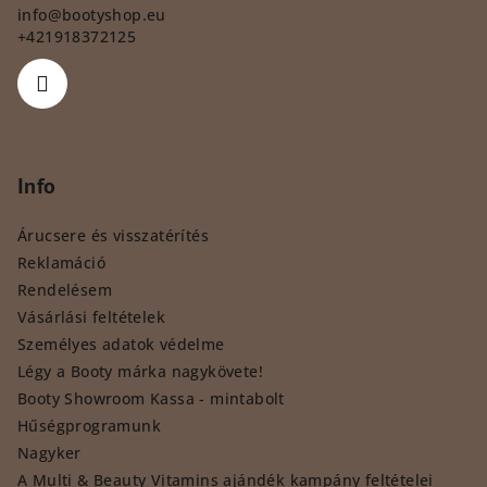
info
@
bootyshop.eu
+421918372125
Info
Árucsere és visszatérítés
Reklamáció
Rendelésem
Vásárlási feltételek
Személyes adatok védelme
Légy a Booty márka nagykövete!
Booty Showroom Kassa - mintabolt
Hűségprogramunk
Nagyker
A Multi & Beauty Vitamins ajándék kampány feltételei