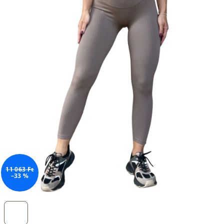
11 063 Ft
–33 %