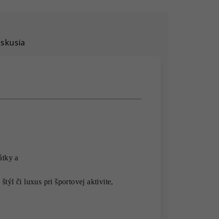
iskusia
átky a
týl či luxus pri športovej aktivite,