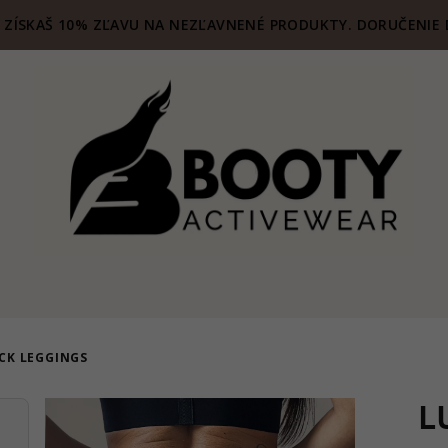
ZÍSKAŠ 10% ZĽAVU NA NEZĽAVNENÉ PRODUKTY. DORUČENIE 
ACK LEGGINGS
L