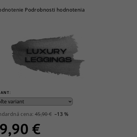
emerné
odnotenie
Podrobnosti hodnotenia
notenie
duktu
ezdičiek.
IANT:
ndardná cena:
45,90 €
–13 %
9,90 €