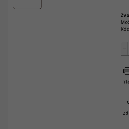
Jed
cen
Zvo
Mož
Kód
−
Tl
Zd