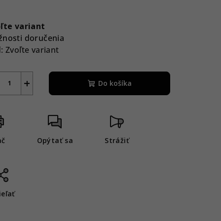
notková
a:
ľte variant
nosti doručenia
:
Zvoľte variant
+
Do košíka
ač
Opýtať sa
Strážiť
ieľať