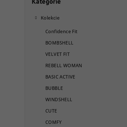
o
Kategórie
Preskočiť
kategórie
č
Kolekcie
n
ý
Confidence Fit
p
BOMBSHELL
a
VELVET FIT
n
REBELL WOMAN
e
BASIC ACTIVE
l
BUBBLE
WINDSHELL
CUTE
COMFY