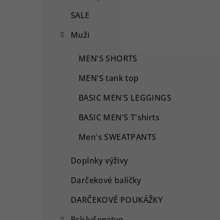
SALE
Muži
MEN'S SHORTS
MEN'S tank top
BASIC MEN'S LEGGINGS
BASIC MEN'S T'shirts
Men's SWEATPANTS
Doplnky výživy
Darčekové balíčky
DARČEKOVÉ POUKÁŽKY
Príslušenstvo