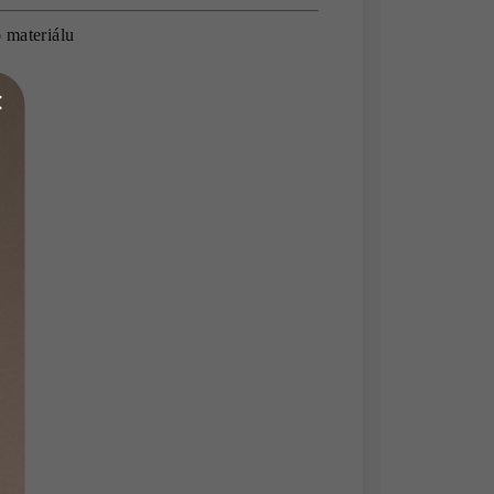
o
materiálu
e
y