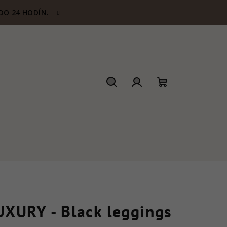
DO 24 HODÍN.
Hľadať
Prihlásenie
Nákupný
košík
UXURY - Black leggings