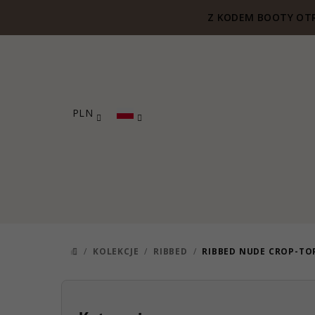
Przejść
Z KODEM BOOTY OTR
do
treści
PLN
/
KOLEKCJE
/
RIBBED
/
RIBBED NUDE CROP-TO
HOME
P