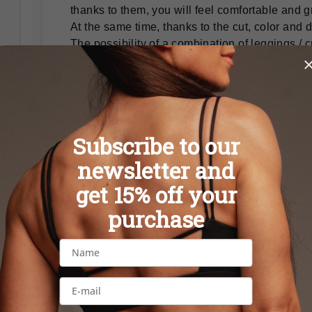
thanks to them, you will feel comfortable and gr
At the same time, thanks to the cut, color and d
The possibility of a combination of leggings / cr
An essential part of your wardrobe ♥
The crop top
 is made of ribbed, soft stretch fa
The fabric expands in four directions for a more
The material breathes and dries quickly.
Subscribe to our
newsletter and
get 15% off your
purchase