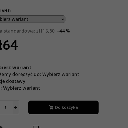
IANT:
a standardowa:
zł115,60
–44 %
ł64
a
nostkowa:
ierz wariant
emy doręczyć do:
Wybierz wariant
je dostawy
:
Wybierz wariant
+
Do koszyka