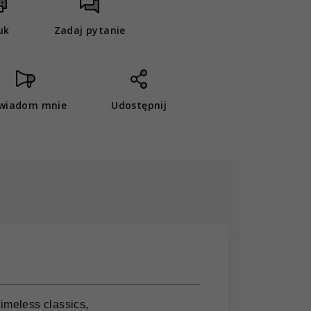
uk
Zadaj pytanie
wiadom mnie
Udostępnij
meless classics,
