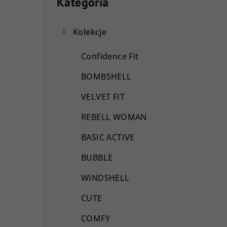
a
Kategoria
Pominąć
kategorie
s
Kolekcje
e
k
Confidence Fit
b
BOMBSHELL
o
VELVET FIT
c
REBELL WOMAN
z
BASIC ACTIVE
n
BUBBLE
y
WINDSHELL
CUTE
COMFY