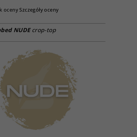
dnia
k oceny
Szczegóły oceny
na
duktu
bbed NUDE
crop-top
osi
azdek.