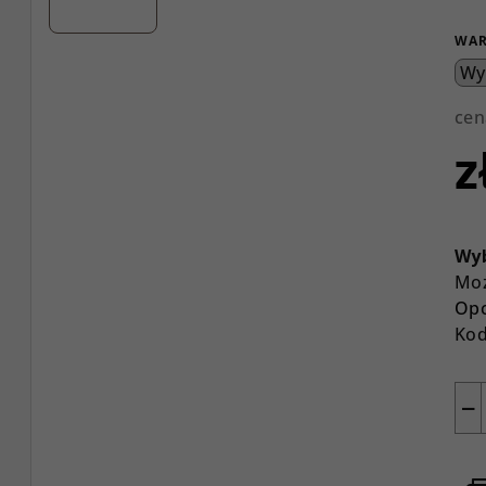
WAR
cen
z
Cen
jed
Wyb
Moż
Opc
Kod
−