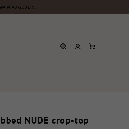
WA W 48 GODZIN.
Szukaj
Zaloguj
Koszyk
się
ibbed NUDE crop-top