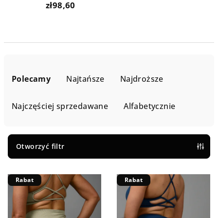
zł98,60
S
o
Polecamy
Najtańsze
Najdroższe
r
t
Najczęściej sprzedawane
Alfabetycznie
o
w
a
Otworzyć filtr
n
L
i
Rabat
Rabat
i
e
s
p
t
r