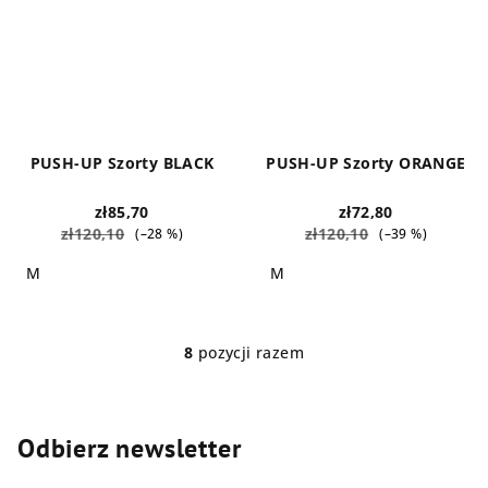
PUSH-UP Szorty BLACK
PUSH-UP Szorty ORANGE
zł85,70
zł72,80
zł120,10
zł120,10
(–28 %)
(–39 %)
M
M
8
pozycji razem
K
o
n
t
Odbierz newsletter
r