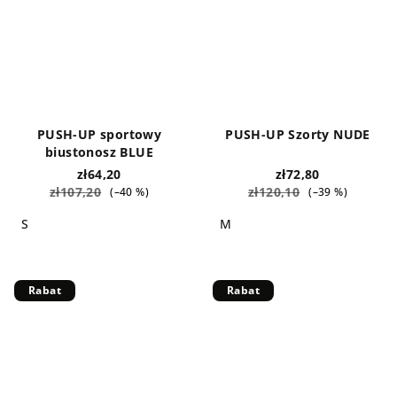
PUSH-UP sportowy
PUSH-UP Szorty NUDE
biustonosz BLUE
zł64,20
zł72,80
zł107,20
zł120,10
(–40 %)
(–39 %)
S
M
Rabat
Rabat