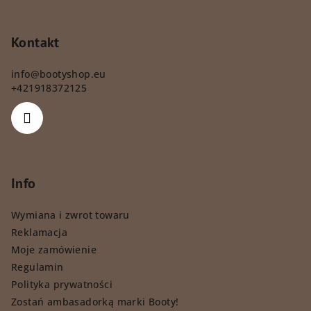
Kontakt
info
@
bootyshop.eu
+421918372125
Info
Wymiana i zwrot towaru
Reklamacja
Moje zamówienie
Regulamin
Polityka prywatności
Zostań ambasadorką marki Booty!