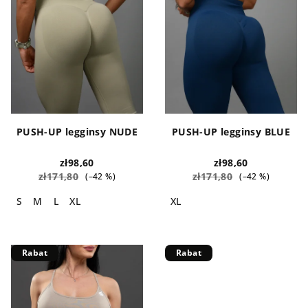
a
o
p
d
r
u
o
k
d
t
u
ó
k
w
PUSH-UP legginsy NUDE
PUSH-UP legginsy BLUE
t
ó
zł98,60
zł98,60
zł171,80
zł171,80
(–42 %)
(–42 %)
w
S
M
L
XL
XL
Rabat
Rabat