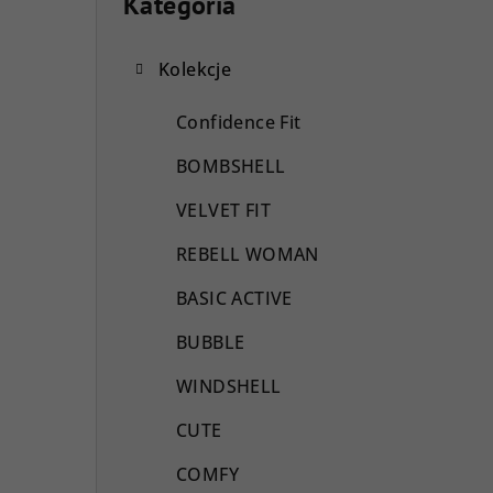
a
Kategoria
Pominąć
kategorie
s
Kolekcje
e
k
Confidence Fit
b
BOMBSHELL
o
VELVET FIT
c
REBELL WOMAN
z
BASIC ACTIVE
n
BUBBLE
y
WINDSHELL
CUTE
COMFY