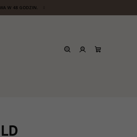
WA W 48 GODZIN.
Szukaj
Zaloguj
Koszyk
się
ILD