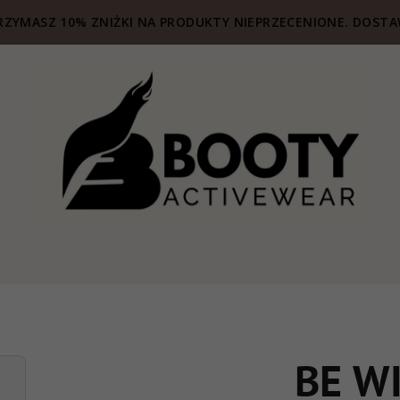
ZYMASZ 10% ZNIŻKI NA PRODUKTY NIEPRZECENIONE. DOSTA
BE W