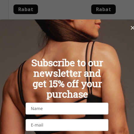
t
Rabat
Rabat
ó
w
Subscribe to our
newsletter and
get 15% off your
purchase
LEO PINK sportowy
LEO GRAY le
biustonosz
zł76,90
zł128,5
zł111,30
zł158,60
(–30 %)
(