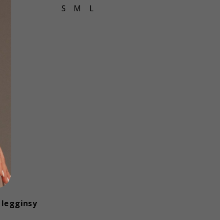
S
M
L
 legginsy