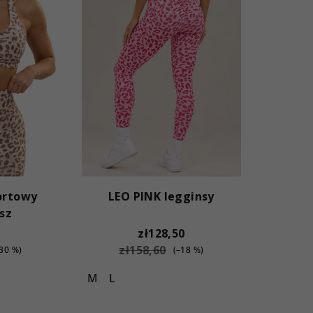
ortowy
LEO PINK legginsy
sz
zł128,50
zł158,60
–30 %)
(–18 %)
M
L