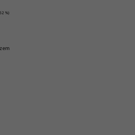
–52 %)
azem