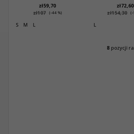
zł59,70
zł72,60
zł107
zł154,30
(–44 %)
(
S
M
L
L
8
pozycji r
K
o
n
t
r
o
l
k
i
l