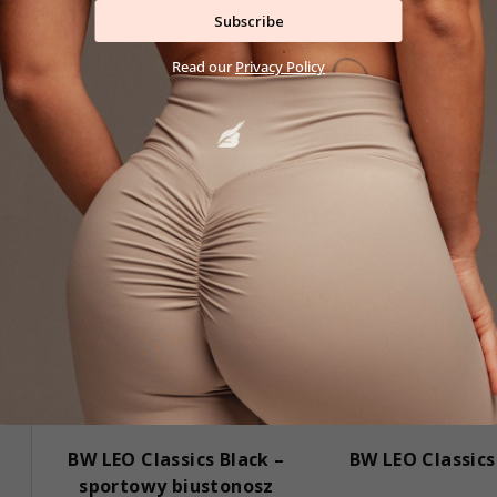
S
S
L
Subscribe
Read our
Privacy Policy
Rabat
Rabat
BW LEO Classics Black –
BW LEO Classics
sportowy biustonosz