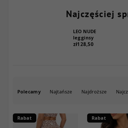
Najczęściej s
LEO NUDE
legginsy
zł128,50
S
Polecamy
Najtańsze
Najdroższe
Najc
o
r
L
t
Rabat
Rabat
i
o