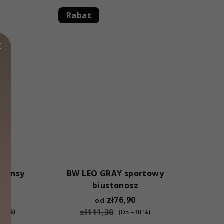
Rabat
gginsy
BW LEO GRAY sportowy
biustonosz
0
zł76,90
od
zł111,30
–18 %)
(Do –30 %)