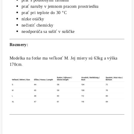
prať s podobnými farbami
prať naruby v jemnom pracom prostriedku
prať pri teplote do 30 °C
nízke otáčky
nečistiť chemicky
neodporúča sa sušiť v sušičke
Rozmery:
Modelka na fotke ma veľkosť M. Jej miery sú 63kg a výška
170cm.