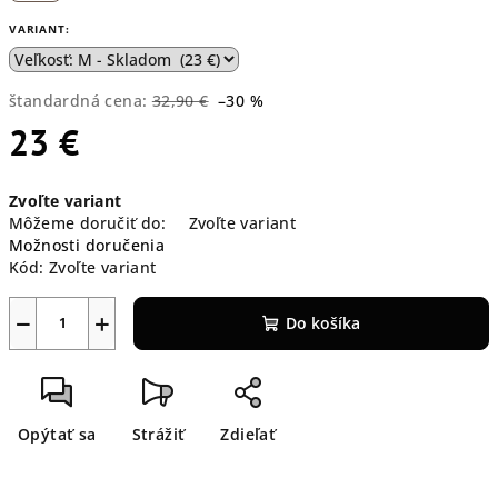
VARIANT:
štandardná cena:
32,90 €
–30 %
23 €
Jednotková
Zvoľte variant
cena:
Môžeme doručiť do:
Zvoľte variant
Možnosti doručenia
Kód:
Zvoľte variant
−
+
Do košíka
Opýtať sa
Strážiť
Zdieľať