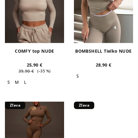
COMFY top NUDE
BOMBSHELL Tielko NUDE
25,90 €
28,90 €
39,90 €
(–35 %)
S
S
M
L
Zľava
Zľava