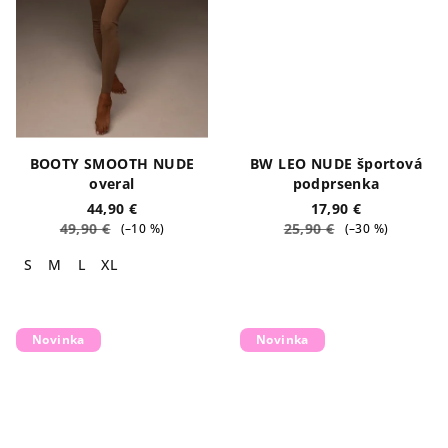
BOOTY SMOOTH NUDE
BW LEO NUDE športová
overal
podprsenka
44,90 €
17,90 €
49,90 €
25,90 €
(–10 %)
(–30 %)
S
M
L
XL
Novinka
Novinka