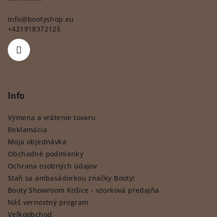
info
@
bootyshop.eu
+421918372125
Info
Výmena a vrátenie tovaru
Reklamácia
Moja objednávka
Obchodné podmienky
Ochrana osobných údajov
Staň sa ambasádorkou značky Booty!
Booty Showroom Košice - vzorková predajňa
Náš vernostný program
Veľkoobchod